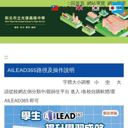
:::
回首頁
網站導覽
網站管理
跳
ZH-TW
EN
KO
JA
到
主
要
內
容
區
:::
AILEAD365路徑及操作說明
字體大小調整
小
中
大
請從校網左側分類中/親師生平台 進入 /各校自購軟體/選
AILEAD365 即可