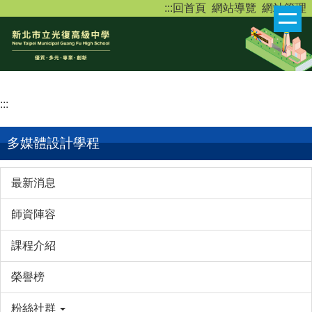
:::
回首頁
網站導覽
網站管理
跳
到
主
要
內
容
:::
區
多媒體設計學程
最新消息
師資陣容
課程介紹
榮譽榜
粉絲社群