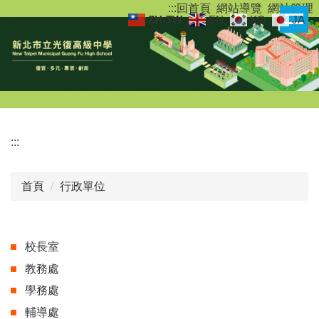
:::
回首頁
網站導覽
網站管理
跳
ZH-TW
EN
KO
JA
到
主
要
內
容
區
:::
首頁
行政單位
校長室
教務處
學務處
輔導處