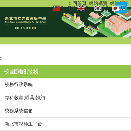
:::
回首頁
網站導覽
網站管理
跳
ZH-TW
EN
KO
JA
到
主
要
內
容
區
:::
校園網路服務
校務行政系統
專科教室(載具)預約
校務系統信箱
新北市親師生平台