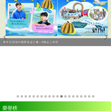
青年百億海外圓夢基金計畫—#藝起上島吧
榮譽榜