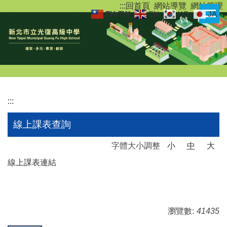
:::
回首頁
網站導覽
網站管理
跳
ZH-TW
EN
KO
JA
到
主
要
內
容
區
:::
線上課表查詢
字體大小調整
小
中
大
線上課表連結
瀏覽數:
41435