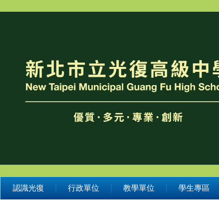
跳
到
主
要
內
容
區
認識光復
行政單位
教學單位
學生專區