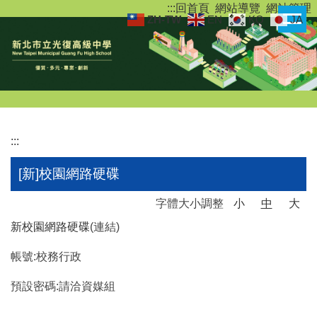
:::
回首頁
網站導覽
網站管理
跳
ZH-TW
EN
KO
JA
到
主
要
內
容
區
:::
[新]校園網路硬碟
字體大小調整
小
中
大
新校園網路硬碟
(連結)
帳號:校務行政
預設密碼:請洽資媒組