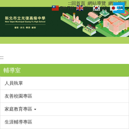
:::
回首頁
網站導覽
網站管理
跳
ZH-TW
EN
KO
JA
到
主
要
內
容
區
:::
輔導室
人員執掌
友善校園專區
家庭教育專區
生涯輔導專區